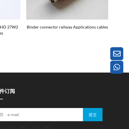
B HD 27W2
Binder connector railway Applications cables
Hig
es
件订阅
提交