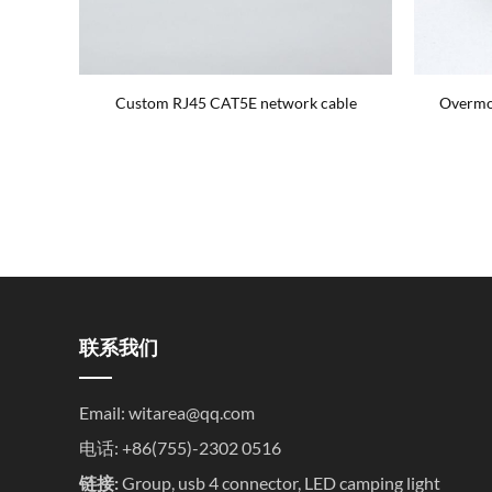
Dimmer
Custom RJ45 CAT5E network cable
Overmol
联系我们
Email:
witarea@qq.com
电话: +86(755)-2302 0516
链接:
Group
,
usb 4 connector
,
LED camping light