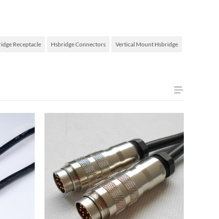
idge Receptacle
Hsbridge Connectors
Vertical Mount Hsbridge