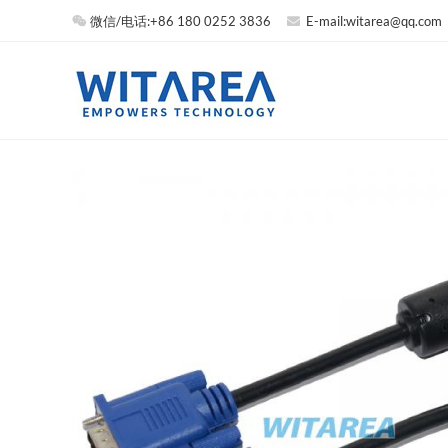
微信/电话:
+86 180 0252 3836
E-mail:
witarea@qq.com