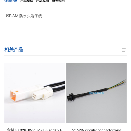
详细介绍
产品规格
产品应用
服务说明
USB AM 防水头端子线
相关产品
e
定制JST 02R-JWPF-VSLE-S and 02T-
6C 6PIN circular connector wire